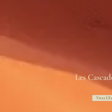
Les Cascad
Vivez L'E