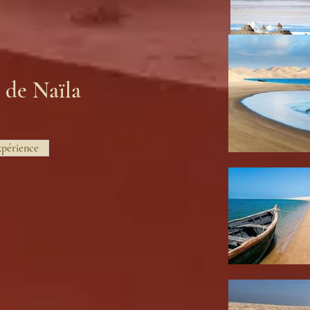
 de Naïla
xpérience