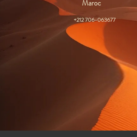
Maroc
+212 706-063677