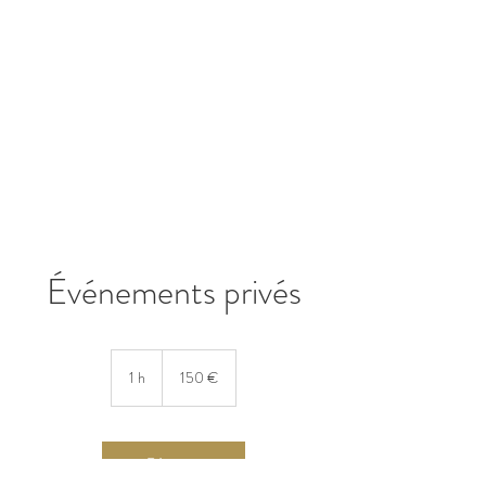
Événements privés
150
euros
1 h
1
150 €
Réserver